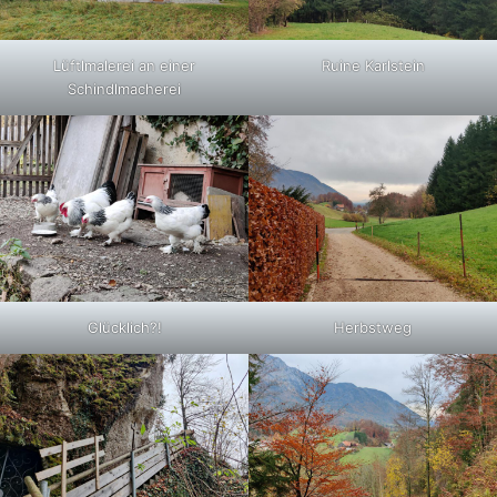
Lüftlmalerei an einer
Ruine Karlstein
Schindlmacherei
Glücklich?!
Herbstweg