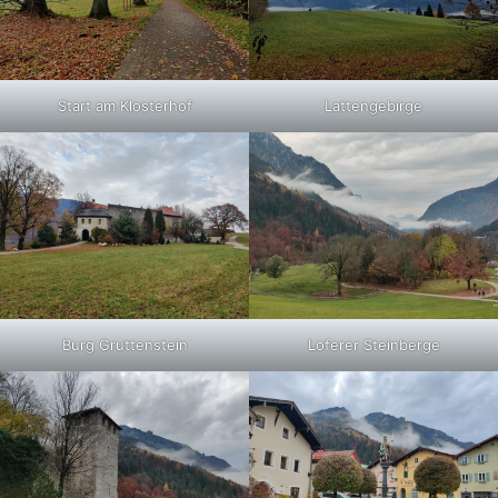
Start am Klosterhof
Lattengebirge
Burg Gruttenstein
Loferer Steinberge