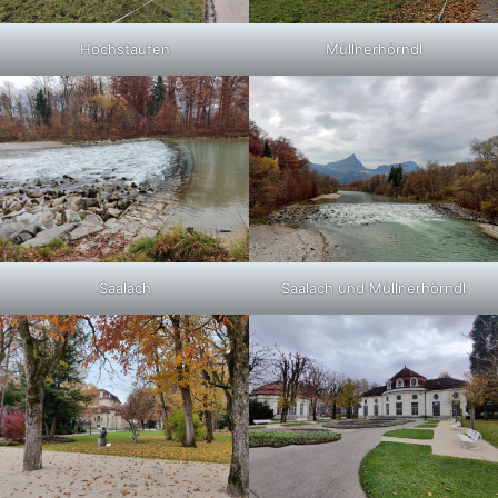
Hochstaufen
Müllnerhörndl
Saalach
Saalach und Müllnerhörndl