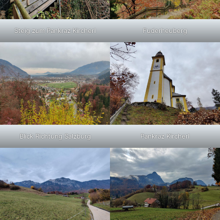
Steig zum Pankraz Kircherl
Fuderheuberg
Blick Richtung Salzburg
Pankraz Kircherl