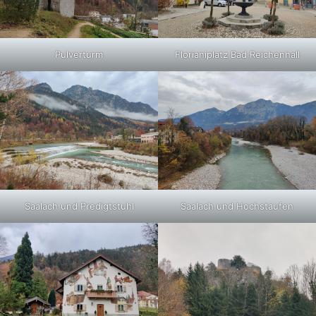
Pulverturm
Florianiplatz Bad Reichenhall
Saalach und Predigtstuhl
Saalach und Hochstaufen