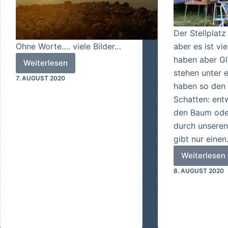
Der Stellplatz
Ohne Worte…. viele Bilder…
aber es ist vi
haben aber G
Weiterlesen
Sonnenuntergang
stehen unter 
7. AUGUST 2020
an
haben so den
der
Schatten: ent
Elbe
den Baum ode
durch unseren 
gibt nur eine
Weiterlesen
Es
8. AUGUST 2020
ist
viel
zu
warm