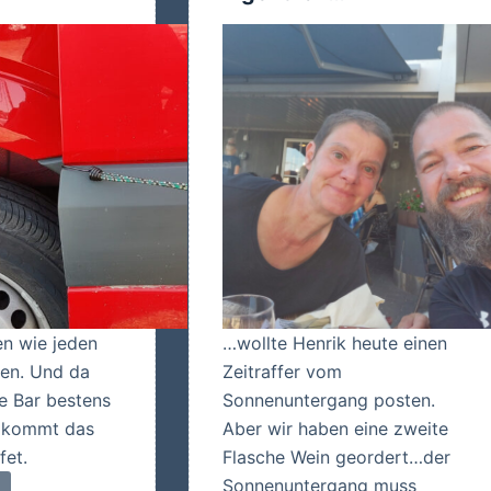
en wie jeden
…wollte Henrik heute einen
en. Und da
Zeitraffer vom
re Bar bestens
Sonnenuntergang posten.
r kommt das
Aber wir haben eine zweite
fet.
Flasche Wein geordert…der
Sonnenuntergang muss