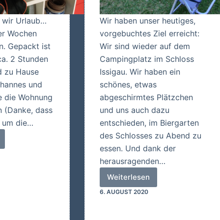
 wir Urlaub…
Wir haben unser heutiges,
ier Wochen
vorgebuchtes Ziel erreicht:
n. Gepackt ist
Wir sind wieder auf dem
ca. 2 Stunden
Campingplatz im Schloss
nd zu Hause
Issigau. Wir haben ein
ohannes und
schönes, etwas
ie die Wohnung
abgeschirmtes Plätzchen
 (Danke, dass
und uns auch dazu
r um die…
entschieden, im Biergarten
des Schlosses zu Abend zu
!!
essen. Und dank der
herausragenden…
Weiterlesen
Schloss
6. AUGUST 2020
Issigau