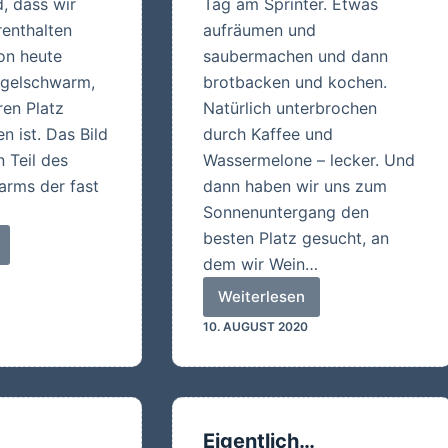
, dass wir
Tag am Sprinter. Etwas
renthalten
aufräumen und
on heute
saubermachen und dann
ogelschwarm,
brotbacken und kochen.
ren Platz
Natürlich unterbrochen
n ist. Das Bild
durch Kaffee und
n Teil des
Wassermelone – lecker. Und
arms der fast
dann haben wir uns zum
Sonnenuntergang den
besten Platz gesucht, an
sbilder
dem wir Wein…
Weiterlesen
Der
10. AUGUST 2020
beste
Platz
zum
Genießen
Eigentlich…