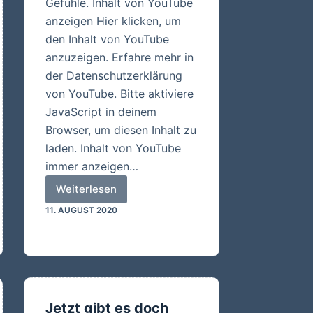
Gefühle. Inhalt von YouTube
anzeigen Hier klicken, um
den Inhalt von YouTube
anzuzeigen. Erfahre mehr in
der Datenschutzerklärung
von YouTube. Bitte aktiviere
JavaScript in deinem
Browser, um diesen Inhalt zu
laden. Inhalt von YouTube
immer anzeigen…
Weiterlesen
Heute
11. AUGUST 2020
nehmen
wir
Euch
mit
zum
Strand
Jetzt gibt es doch