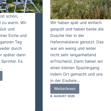
 ist schön,
el zu warm. Wir
Wir haben spät und einfach
lück und
gespült und haben beide die
einer Eiche und
Dusche hier in der
 ganzen Tag
Hafenmeisterei genutzt. Das
weder durch
war ein wenig und leider
r später dann
nicht sehr langanhaltend
Sprinter. Es
erfrischend. Dann haben wir
n…
einen kleinen Spaziergang
indem Ort gemacht und uns
in der Eisdiele…
Weiterlesen
Wir
8. AUGUST 2020
hatten
einen
faulen