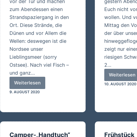
vor der Tür und machen
gestern Abend
zum Abendessen einen
Euch nicht vo
Strandspaziergang in den
wollen. Und v
Ort. Diese Strände, die
Mittag den V
Dünen und vor Allem die
der über unse
Wellen: deswegen ist die
hinweggefloge
Nordsee unser
zeigt nur eine
Lieblingsmeer (sorry
riesigen Schw
Ostsee). Nach viel Fisch –
2…
und ganz…
Weiterlesen
Himmel
Weiterlesen
10. AUGUST 2020
Jetzt
9. AUGUST 2020
ist
endlich
Urlaub!
Camper-„Handtuch“
Frühstück