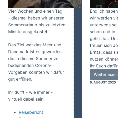
Vier Wochen und einen Tag
Endlich haben
- diesmal haben wir unseren
wir werden v
Sommerurlaub bis zu letzten
unterwegs sei
Minute ausgekostet.
schon und in 
geht’s los. U
Das Ziel war das Meer und
freuen sich J
Dänemark ist es geworden -
Britta, dass s
die in diesem Sommer zu
nutzen können
bedienenden Corona-
Ihr Euch dafü
Vorgaben konnten wir dafür
Weiterlesen
Urlaub!
gut erfüllen.
6. AUGUST 2020
Ihr dürft - wie immer -
virtuell dabei sein!
Reisebericht