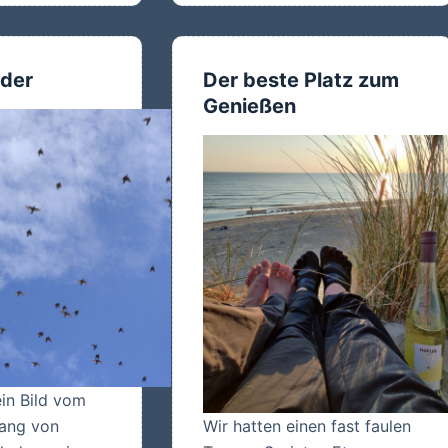
Tag
lder
Der beste Platz zum
Genießen
ein Bild vom
ang von
Wir hatten einen fast faulen