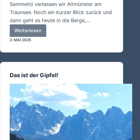
Semmeln) verlassen wir Altmünster am
Traunsee. Noch ein kurzer Blick zurück und
dann geht es heute in die Berge,…
Weiterlesen
Einmal
2. MAI 2025
um
den
Dachstein
–
oder
Das ist der Gipfel!
…