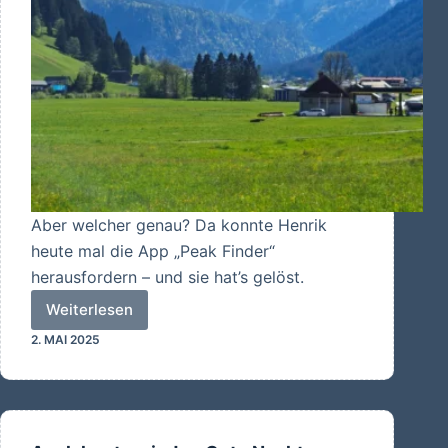
Aber welcher genau? Da konnte Henrik
heute mal die App „Peak Finder“
herausfordern – und sie hat’s gelöst.
Weiterlesen
Das
2. MAI 2025
ist
der
Gipfel!