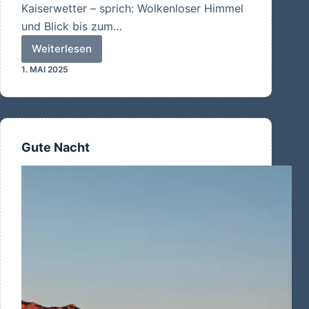
Kaiserwetter – sprich: Wolkenloser Himmel
und Blick bis zum…
Weiterlesen
Von
1. MAI 2025
der
Alz
zum
Traunsee
Gute Nacht