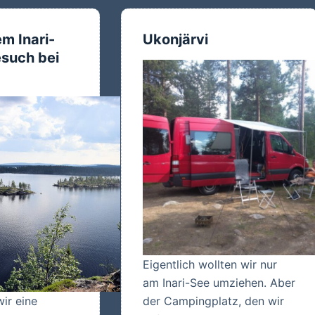
fft…
m Inari-
Ukonjärvi
such bei
Eigentlich wollten wir nur
am Inari-See umziehen. Aber
ir eine
der Campingplatz, den wir