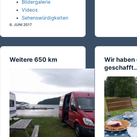
Bildergalerie
bis
Videos
an
Sehenswürdigkeiten
die
6. JUNI 2017
Grenz
Weitere 650 km
Wir haben 
geschafft