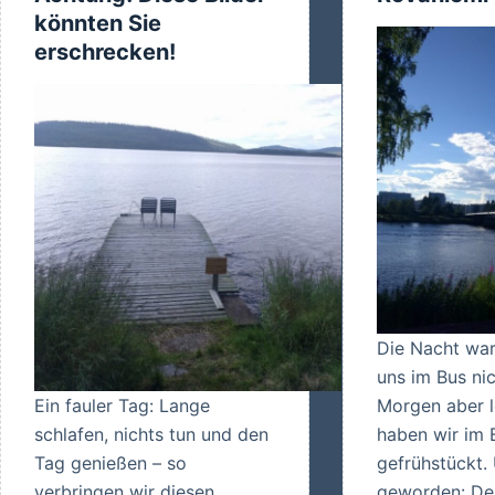
Besuc
könnten Sie
bei
erschrecken!
SIIDA
Die Nacht war
uns im Bus nic
Ein fauler Tag: Lange
Morgen aber l
schlafen, nichts tun und den
haben wir im 
Tag genießen – so
gefrühstückt. 
verbringen wir diesen
geworden: Der