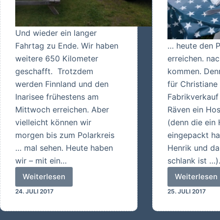
Und wieder ein langer
Fahrtag zu Ende. Wir haben
… heute den P
weitere 650 Kilometer
erreichen. nac
geschafft. Trotzdem
kommen. Denn
werden Finnland und den
für Christiane
Inarisee frühestens am
Fabrikverkauf 
Mittwoch erreichen. Aber
Räven ein Hos
vielleicht können wir
(denn die ein 
morgen bis zum Polarkreis
eingepackt ha
… mal sehen. Heute haben
Henrik und d
wir – mit ein…
schlank ist …
Weiterlesen
Weiterlesen
Weitere
Wir
24. JULI 2017
25. JULI 2017
650
haben
km
es
nicht