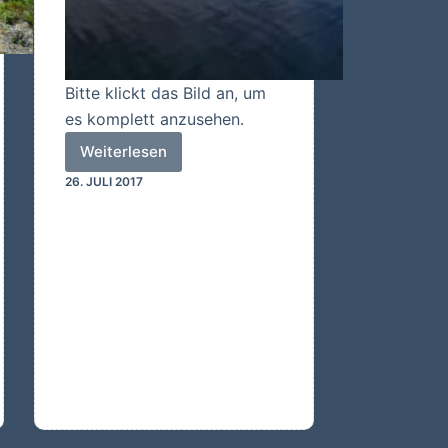
Bitte klickt das Bild an, um
es komplett anzusehen.
Weiterlesen
Abendstimmung
26. JULI 2017
am
Inari-
See