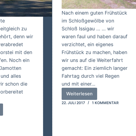
Nach einem guten Frühstück
te
im Schloßgewölbe von
eitgleich zu
Schloß Issigau … … wir
ehört, denn wir
waren faul und haben darauf
verabredet
verzichtet, ein eigenes
orstei mit den
Frühstück zu machen, haben
fen. Noch ein
wir uns auf die Weiterfahrt
Klamotten
gemacht: Ein ziemlich langer
 und alles
Fahrtag durch viel Regen
ir schon die
und mit einer…
orbereitet
Weiterlesen
Sjaelland
22. JULI 2017
1 KOMMENTAR