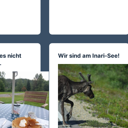
e
es nicht
Wir sind am Inari-See!
…