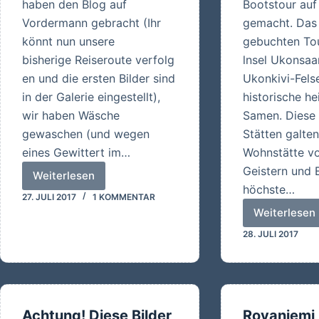
haben den Blog auf
Bootstour auf
Vordermann gebracht (Ihr
gemacht. Das 
könnt nun unsere
gebuchten Tou
bisherige Reiseroute verfolg
lnsel Ukonsaar
en und die ersten Bilder sind
Ukonkivi-Felse
in der Galerie eingestellt),
historische he
wir haben Wäsche
Samen. Diese 
gewaschen (und wegen
Stätten galten
eines Gewittert im…
Wohnstätte vo
Geistern und E
Weiterlesen
Fast
höchste…
27. JULI 2017
1 KOMMENTAR
faul…
Weiterlesen
Tour
28. JULI 2017
auf
dem
Inari-
See
und
Achtung! Diese Bilder
Rovaniemi