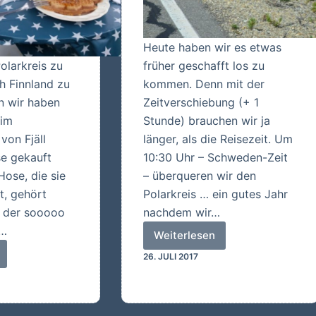
Heute haben wir es etwas
olarkreis zu
früher geschafft los zu
h Finnland zu
kommen. Denn mit der
 wir haben
Zeitverschiebung (+ 1
 im
Stunde) brauchen wir ja
von Fjäll
länger, als die Reisezeit. Um
e gekauft
10:30 Uhr – Schweden-Zeit
Hose, die sie
– überqueren wir den
t, gehört
Polarkreis … ein gutes Jahr
a der sooooo
nachdem wir…
)…
Weiterlesen
Wir
26. JULI 2017
sind
am
Inari-
See!