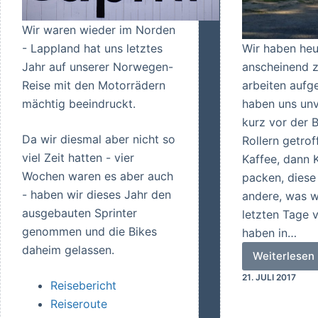
Wir waren wieder im Norden
- Lappland hat uns letztes
Wir haben heu
Jahr auf unserer Norwegen-
anscheinend z
Reise mit den Motorrädern
arbeiten aufg
mächtig beeindruckt.
haben uns un
kurz vor der B
Da wir diesmal aber nicht so
Rollern getrof
viel Zeit hatten - vier
Kaffee, dann 
Wochen waren es aber auch
packen, diese
- haben wir dieses Jahr den
andere, was w
ausgebauten Sprinter
letzten Tage v
genommen und die Bikes
haben in…
daheim gelassen.
Weiterlesen
Nach
21. JULI 2017
der
Reisebericht
Arbeit
Reiseroute
noch