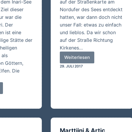
 dem Inari-See
auf der Straßenkarte am
Ziel dieser
Nordufer des Sees entdeckt
r war die
hatten, war dann doch nicht
i. Der
unser Fall: etwas zu einfach
n ist eine
und lieblos. Da wir schon
ilige Stätte der
auf der Straße Richtung
heiligen
Kirkenes…
 als
Weiterlesen
Ukonjärvi
n Göttern,
29. JULI 2017
lfen. Die
Marttiini & Artic