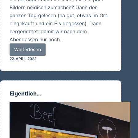
Bildern neidisch zumachen? Dann den
ganzen Tag gelesen (na gut, etwas im Ort
eingekauft und ein Eis gegessen). Dann
hergerichtet: damit wir nach dem
Abendessen nur noch…
Weiterlesen
Was
22. APRIL 2022
sollen
wir
heute
erzählen?
Eigentlich…