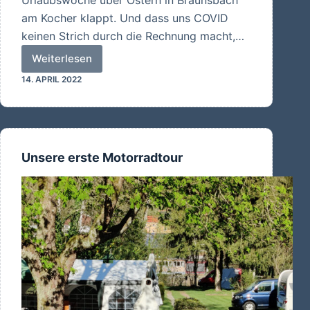
Urlaubswoche über Ostern in Braunsbach
am Kocher klappt. Und dass uns COVID
keinen Strich durch die Rechnung macht,…
Weiterlesen
Endlich…
14. APRIL 2022
Urlaub
Unsere erste Motorradtour