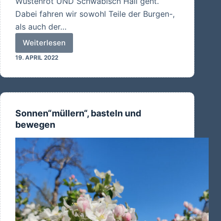
Wüstenrot UND Schwäbisch Hall geht.
Dabei fahren wir sowohl Teile der Burgen-,
als auch der…
Weiterlesen
Im
19. APRIL 2022
Land
der
Bausparkassen
Sonnen“müllern“, basteln und
bewegen