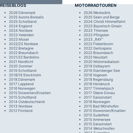
REISEBLOGS
MOTORRADTOUREN
2026 Dänemark
2026 Westwärts
2025 Aurora Borealis
2025 Seen und Berge
2025 Schottland
2024 Christi Himmelfahrt
2024 England
2023 Bayerisch Gmain
2024 Nordsee
2023 Thiersee
2023 Hebriden
2023 Pfingsten
2023 Mosel
2023 „RAY“
2022/23 Nordsee
2022 Fieberbrunn
2022 Bretagne
2022 Gerlospass
2022 Braunsbach
2022 Braunsbach
2021/22 Bardolino
2022 Neustart
2021 Nordlicht
2020 Motorradsaison
2020 Sommer
2019 Ostbayern
2019 Schottland
2019 Starnberger See
2018/19 Stockholm
2018 Vogesen
2018 Dänemark
2018 Regensburg
2017 Lappland
2018 Hersbruck
2016 Norwegen
2017 Timmelsjoch
2015 Slowenien/Kroatien
2017 Obere Donau
2015 Schottland
2017 Saisonstart
2014 Ostdeutschland
2016 Norwegen
2013 Nordsee
2015 Bad Wörishofen
2012 Finnland
2015 Slowenien/Kroatien
2015 Sudelfeld
2015 Ammersee
2015 Saisonstart
2014 Welschnofen
2014 Zugspitze