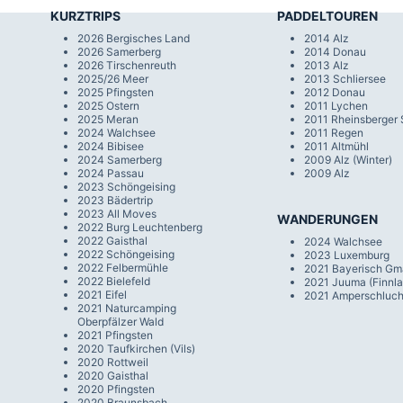
KURZTRIPS
PADDELTOUREN
2026 Bergisches Land
2014 Alz
2026 Samerberg
2014 Donau
2026 Tirschenreuth
2013 Alz
2025/26 Meer
2013 Schliersee
2025 Pfingsten
2012 Donau
2025 Ostern
2011 Lychen
2025 Meran
2011 Rheinsberger
2024 Walchsee
2011 Regen
2024 Bibisee
2011 Altmühl
2024 Samerberg
2009 Alz (Winter)
2024 Passau
2009 Alz
2023 Schöngeising
2023 Bädertrip
2023 All Moves
WANDERUNGEN
2022 Burg Leuchtenberg
2022 Gaisthal
2024 Walchsee
2022 Schöngeising
2023 Luxemburg
2022 Felbermühle
2021 Bayerisch Gm
2022 Bielefeld
2021 Juuma (Finnla
2021 Eifel
2021 Amperschluch
2021 Naturcamping
Oberpfälzer Wald
2021 Pfingsten
2020 Taufkirchen (Vils)
2020 Rottweil
2020 Gaisthal
2020 Pfingsten
2020 Braunsbach